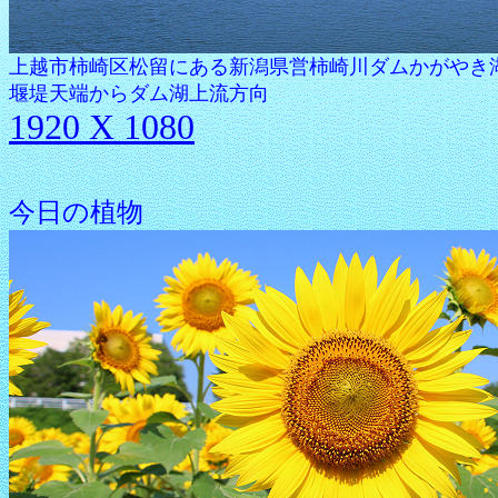
上越市柿崎区松留にある新潟県営柿崎川ダムかがやき湖 201
堰堤天端からダム湖上流方向
1920 X 1080
今日の植物