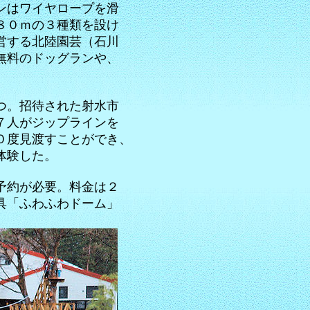
ンはワイヤロープを滑
８０ｍの３種類を設け
営する北陸園芸（石川
無料のドッグランや、
つ。招待された射水市
７人がジップラインを
０度見渡すことができ、
体験した。
予約が必要。料金は２
具「ふわふわドーム」
。