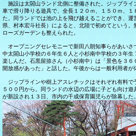
施設は太閤山ランド北側に整備された。ジップライ
車で滑り降りる遊具で、全長１２０ｍ、１５０ｍ、１
た。同ランドでは池の上を飛び越えることができ、運
県、村本宏斗社長）によると、北陸で初めてという。
ローズガーデンも整えられた。
オープニングセレモニーで新田八朗知事らがあいさ
中太閤山小学校の６年生６人と小杉南中学校の３年生
楽しんだ。石黒留捺さん（小杉南中）は「景色を３６
開放感があった」と話した。午後からは一般利用者が
ジップラインや樹上アスレチックはそれぞれ有料で
５００円から。同ランドの水辺の広場に子ども向け遊
が新設され１３日、市内の千成保育園児らが除幕した