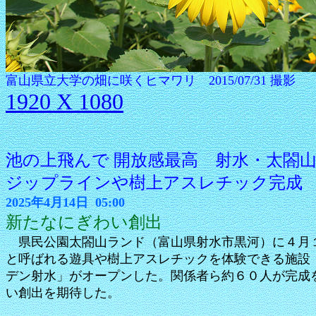
富山県立大学の畑に咲くヒマワリ 2015/07/31 撮影
1920 X 1080
池の上飛んで 開放感最高 射水・太閤
ジップラインや樹上アスレチック完成
2025年4月14日 05:00
新たなにぎわい創出
県民公園太閤山ランド（富山県射水市黒河）に４月
と呼ばれる遊具や樹上アスレチックを体験できる施設
デン射水」がオープンした。関係者ら約６０人が完成
い創出を期待した。