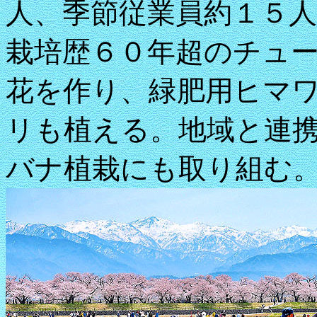
人、季節従業員約１５人
栽培歴６０年超のチュ
花を作り、緑肥用ヒマ
リも植える。地域と連
バナ植栽にも取り組む