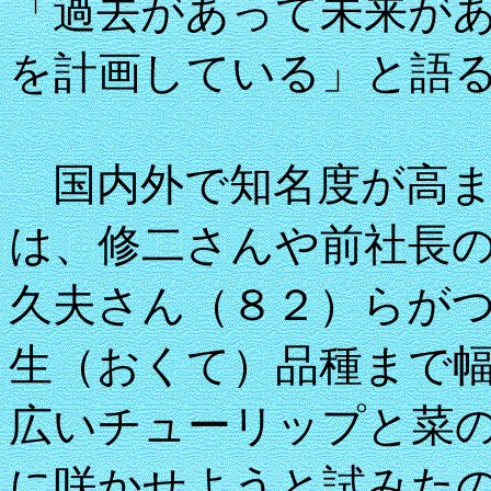
「過去があって未来が
を計画している」と語
国内外で知名度が高ま
は、修二さんや前社長
久夫さん（８２）らが
生（おくて）品種まで
広いチューリップと菜
に咲かせようと試みた