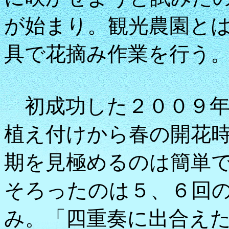
が始まり。観光農園と
具で花摘み作業を行う
初成功した２００９年
植え付けから春の開花
期を見極めるのは簡単
そろったのは５、６回
み。「四重奏に出合え