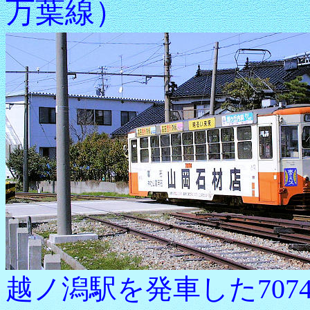
万葉線）
越ノ潟駅を発車した7074高