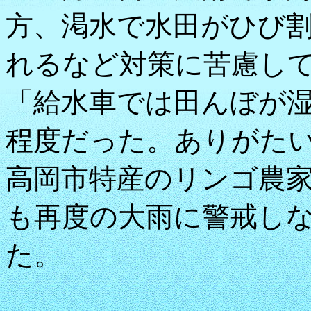
方、渇水で水田がひび
れるなど対策に苦慮し
「給水車では田んぼが
程度だった。ありがた
高岡市特産のリンゴ農
も再度の大雨に警戒し
た。