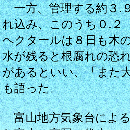
一方、管理する約３.
れ込み、このうち０.２
ヘクタールは８日も木
水が残ると根腐れの恐
があるといい、「また
も語った。
富山地方気象台による