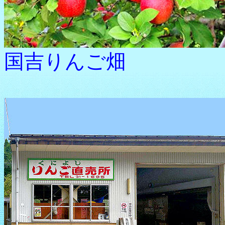
国吉りんご畑