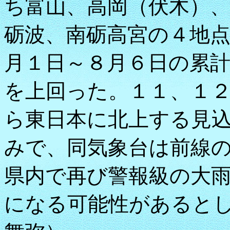
ち富山、高岡（伏木）
砺波、南砺高宮の４地
月１日～８月６日の累
を上回った。１１、１
ら東日本に北上する見
みで、同気象台は前線
県内で再び警報級の大
になる可能性があると