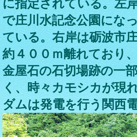
に指定されている。左
で庄川水記念公園にな
ている。右岸は砺波市
約４００ｍ離れており
金屋石の石切場跡の一
く、時々カモシカが現
ダムは発電を行う関西