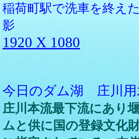
稲荷町駅で洗車を終えた10031
影
1920 X 1080
今日のダム湖 庄川用
庄川本流最下流にあり
ムと供に国の登録文化