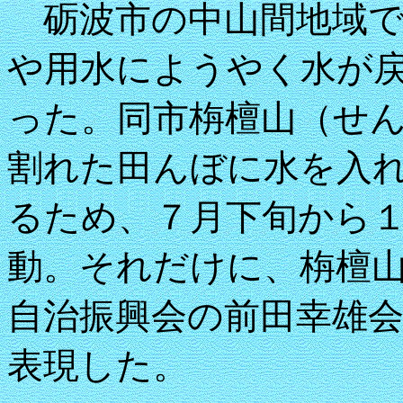
砺波市の中山間地域で
や用水にようやく水が
った。同市栴檀山（せ
割れた田んぼに水を入
るため、７月下旬から
動。それだけに、栴檀
自治振興会の前田幸雄会
表現した。