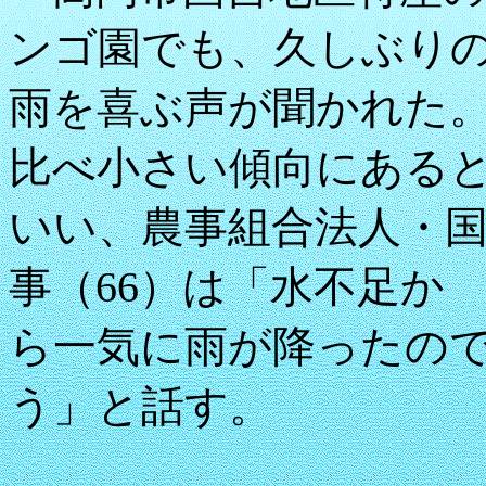
ンゴ園でも、久しぶり
雨を喜ぶ声が聞かれた
比べ小さい傾向にある
いい、農事組合法人・
事（66）は「水不足か
ら一気に雨が降ったの
う」と話す。