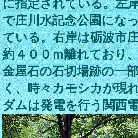
に指定されている。左
で庄川水記念公園にな
ている。右岸は砺波市
約４００ｍ離れており
金屋石の石切場跡の一
く、時々カモシカが現
ダムは発電を行う関西