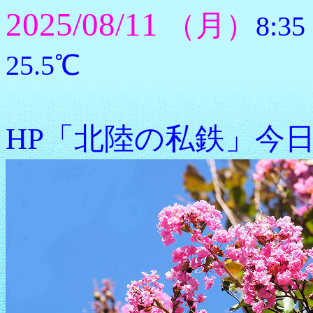
2025/08/11
（月）
8:
25.5℃
HP「北陸の私鉄」今