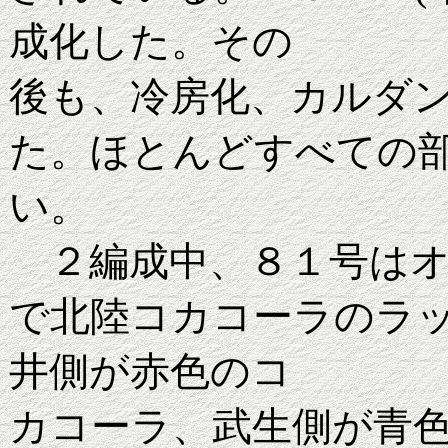
成化した。その
後も、冷房化、カルダ
た。ほとんどすべての
い。
２編成中、８１号はオ
で北陸コカコーラのラ
井側が赤色のコ
カコーラ、武生側が青