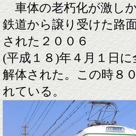
車体の老朽化が激しか
鉄道から譲り受けた路
された２００６
(平成１８)年４月１日
解体された。この時８
れている。