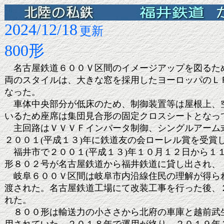
2024/12/18
更新
800形
名古屋鉄道６００Ｖ区間のイメージアップを図るた
両のスタイルは、大きな窓を採用したヨーロッパのＬ
なった。
車体中央部分が低床のため、制御装置等は屋根上、空
いるため座席は集団見合形の固定クロスシートとなっ
主回路はＶＶＶＦインバータ制御、シングルアーム式
２００１(平成１３)年に鉄道友の会ローレル賞を受賞
福井市で２００１(平成１３)年１０月１２日から１
形８０２号が名古屋鉄道から福井鉄道に貸し出され、
岐阜６００Ｖ区間は
岐阜市内沿線住民
の理解が得ら
渡された。名古屋鉄道工場にて改装工事を行った後、２
れた。
８００形は輸送力の小ささから北府の車庫と越前武生