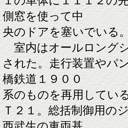
１の車体に１１１２の
側窓を使って中
央のドアを塞いでいる
室内はオールロングシ
された。走行装置やパ
橋鉄道１９００
系のものを再用してい
Ｔ２１
。
総括制御用の
西武生の車両基