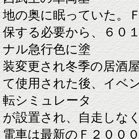
地の奥に眠っていた。
保する必要から、６０
ナル急行色に塗
装変更され冬季の居酒
て使用された後、イベ
転シミュレータ
が設置され、自走しな
電車は最新のＦ２００