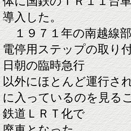
体に国鉄のＴＲ１１台
導入した。
１９７１年の南越線部
電停用ステップの取り
日朝の臨時急行
以外にほとんど運行さ
に入っているのを見る
鉄道ＬＲＴ化で
廃車となった。