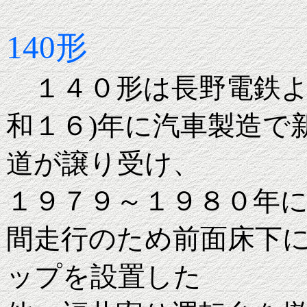
140形
１４０形は長野電鉄よ
和１６)年に汽車製造で
道が譲り受け、
１９７９～１９８０年
間走行のため前面床下
ップを設置した