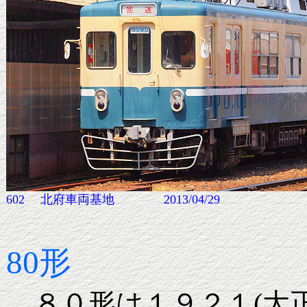
602 北府車両基地 2013/04/29
80形
８０形は１９２１(大正