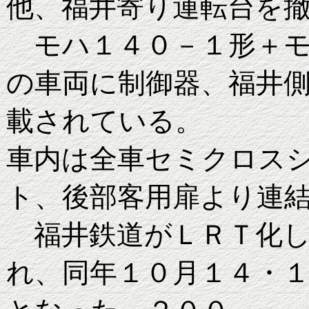
他、福井寄り運転台を
モハ１４０－１形＋モ
の車両に制御器、福井
載されている。
車内は全車セミクロス
ト、後部客用扉より連
福井鉄道がＬＲＴ化し
れ、同年１０月１４・