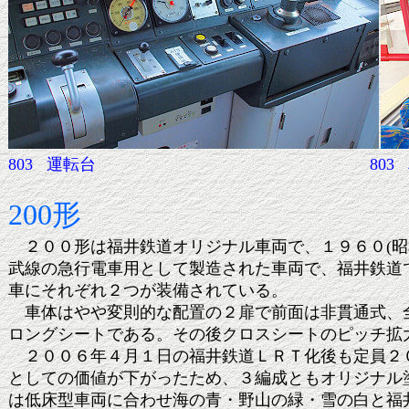
803 運転台
803
200形
２００形は福井鉄道オリジナル車両で、１９６０(昭和
武線の急行電車用として製造された車両で、福井鉄道
車にそれぞれ２つが装備されている。
車体はやや変則的な配置の２扉で前面は非貫通式、
ロングシートである。その後クロスシートのピッチ拡大
２００６年４月１日の福井鉄道ＬＲＴ化後も定員２０
としての価値が下がったため、３編成ともオリジナル
は低床型車両に合わせ海の青・野山の緑・雪の白と福