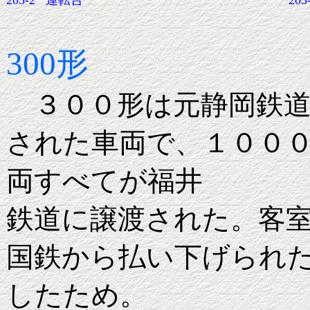
203-2
運転台
203
300形
３００形は元静岡鉄道
された車両で、１００
両すべてが福井
鉄道に譲渡された。客
国鉄から払い下げられ
したため。