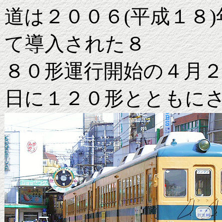
道は２００６(平成１８
て導入された８
８０形運行開始の４月
日に１２０形とともに