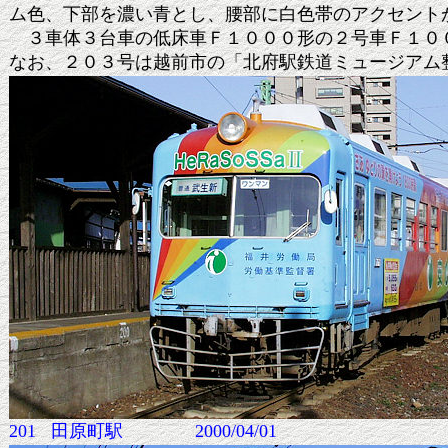
ム色、下部を濃い青とし、腰部に白色帯のアクセント
３車体３台車の低床車Ｆ１０００形の２号車Ｆ１００
なお
、
２０３号は越前市の
「
北府駅鉄道ミュージアム
201 田原町駅 2000/04/01