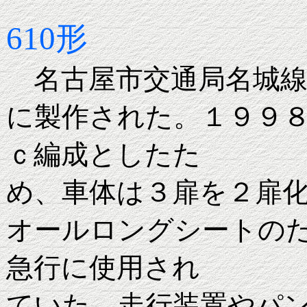
610形
名古屋市交通局名城線
に製作された。１９９
ｃ編成としたた
め、車体は３扉を２扉
オールロングシートの
急行に使用され
ていた。走行装置やパ