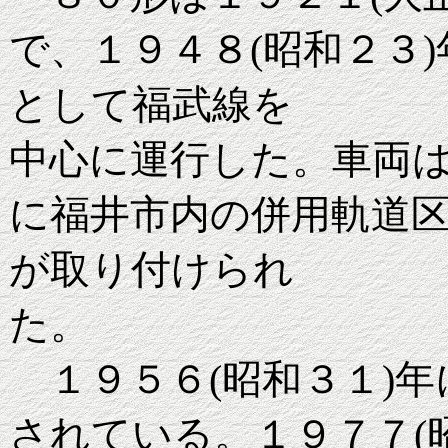
で、１９４８(昭和２３
として福武線を
中心に運行した。車両
に福井市内の併用軌道
が取り付けられ
た。
１９５６(昭和３１)年
されている。１９７７(