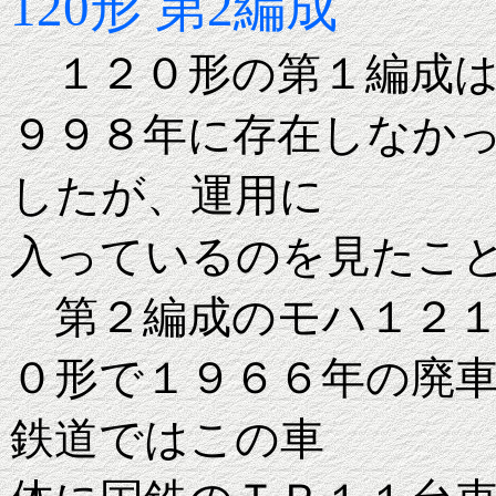
120形 第2編成
１２０形の第１編成は
９９８年に存在しなか
したが、運用に
入っているのを見たこ
第２編成のモハ１２１
０形で１９６６年の廃
鉄道ではこの車