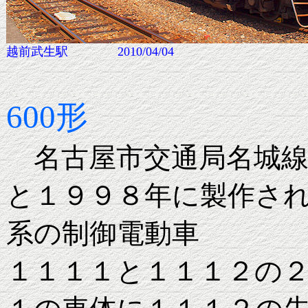
越前武生駅 2010/04/04
600形
名古屋市交通局名城線
と１９９８年に製作さ
系の制御電動車
１１１１と１１１２の