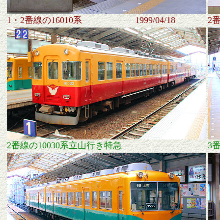
1・2番線の16010系 1999/04/18
2
2番線の10030系立山行き特急
3