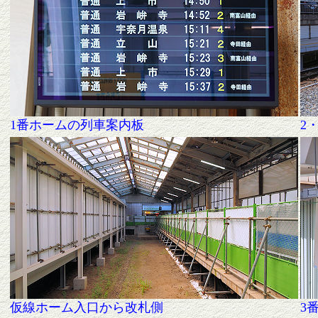
1番ホームの列車案内板
2
仮線ホーム入口から改札側
3