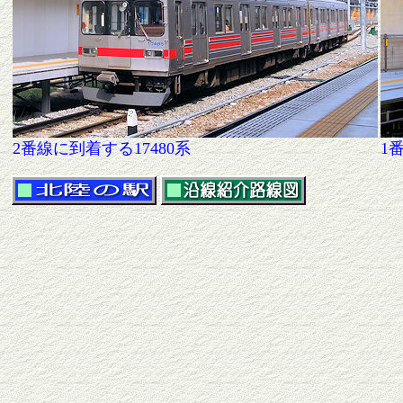
2番線に到着する17480系
1