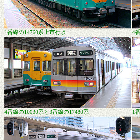
1番線の14760系上市行き
4
4番線の10030系と3番線の17480系
1