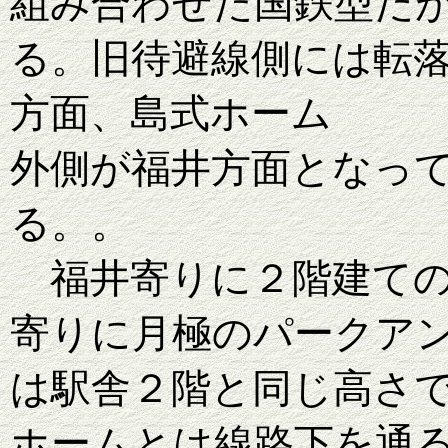
組み合わせた国鉄型だ
る。旧待避線側には転落
方面
、
島式ホーム
外側が福井方面となっ
る
。
。
福井寄りに２階建ての
寄りに月極のパークア
は駅舎２階と同じ高さ
ホームとは線路下を通