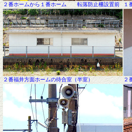
２番ホームから１番ホーム
転落防止柵設置前
１
２番福井方面ホームの待合室（半室）
２