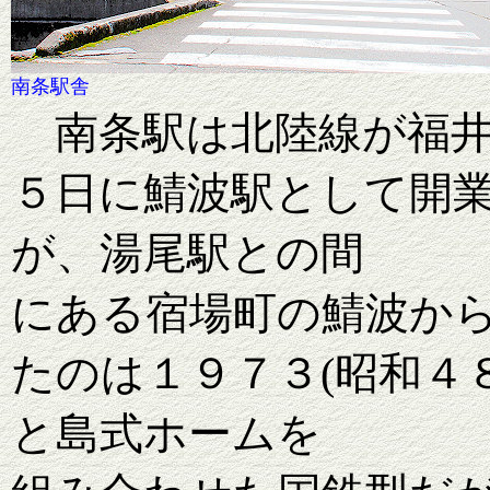
南条駅舎
南条駅は北陸線が福井ま
５日に鯖波駅として開
が、湯尾駅との間
にある宿場町の鯖波か
たのは１９７３(昭和４
と島式ホームを