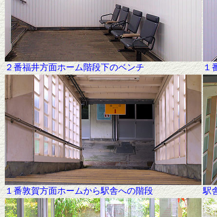
２番
福井方面ホーム階段下のベンチ
１
１番敦賀
方面ホームから駅舎への階段
駅