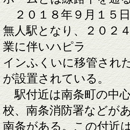
２０１８年９月１５日
無人駅となり、２０２
業に伴いハピラ
インふくいに移管され
が設置されている。
駅付近は南条町の中
校
、
南条消防署などが
南条がある。この付近