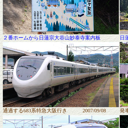
２番ホームから日蓮宗大谷山妙泰寺案内板
日
通過する683系特急大阪行き 2007/09/08
発