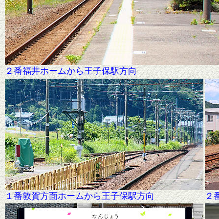
２番福井ホームから王子保駅方向
１番敦賀方面ホームから王子保駅方向
２