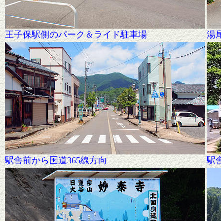
王子保駅側のパーク＆ライド駐車場
湯
駅舎前から国道365線方向
駅