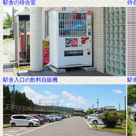
駅舎の待合室
待
駅舎入口の飲料自販機
駅