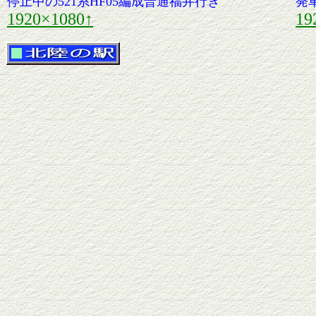
停止中の521系HF05編成普通福井行き
発
1920×1080↑
19