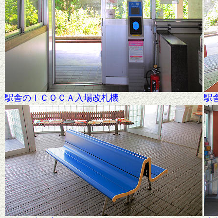
駅舎のＩＣＯＣＡ入場改札機
駅