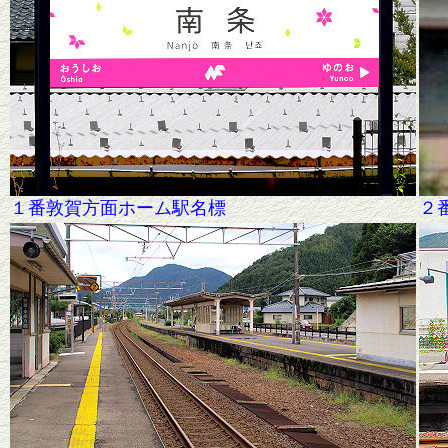
１番敦賀方面ホーム駅名標
２