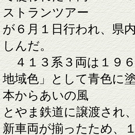
ストランツアー
が６月１日行われ、県
しんだ。
４１３系３両は１９６
地域色」として青色に
本からあいの風
とやま鉄道に譲渡され
新車両が揃ったため、