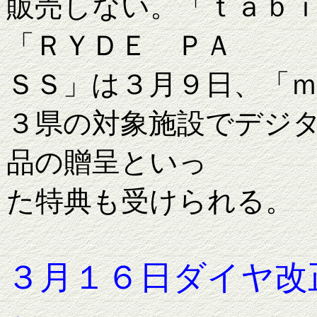
販売しない。「ｔａｂ
「ＲＹＤＥ ＰＡ
ＳＳ」は３月９日、「
３県の対象施設でデジ
品の贈呈といっ
た特典も受けられる。
３月１６日ダイヤ改