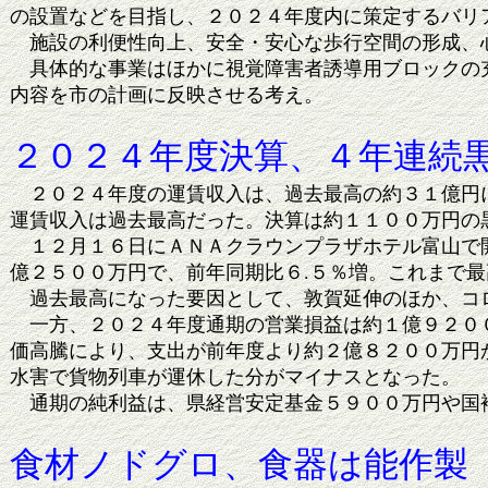
の設置などを目指し、２０２４年度内に策定するバリ
施設の利便性向上、安全・安心な歩行空間の形成、心
具体的な事業はほかに視覚障害者誘導用ブロックの充
内容を市の計画に反映させる考え。
２０２４年度決算、４年連続
２０２４年度の運賃収入は、過去最高の約３１億円に
運賃収入は過去最高だった。決算は約１１００万円の
１２月１６日にＡＮＡクラウンプラザホテル富山で開
億２５００万円で、前年同期比６.５％増。これまで最
過去最高になった要因として、敦賀延伸のほか、コ
一方、２０２４年度通期の営業損益は約１億９２００
価高騰により、支出が前年度より約２億８２００万円
水害で貨物列車が運休した分がマイナスとなった。
通期の純利益は、県経営安定基金５９００万円や国
食材ノドグロ、食器は能作製