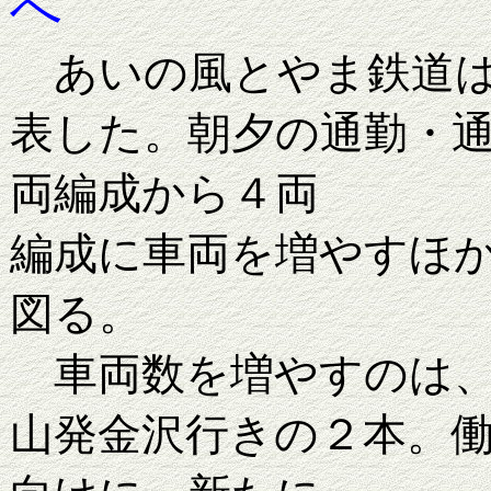
へ
あいの風とやま鉄道は
表した。朝夕の通勤・
両編成から４両
編成に車両を増やすほ
図る。
車両数を増やすのは、
山発金沢行きの２本。