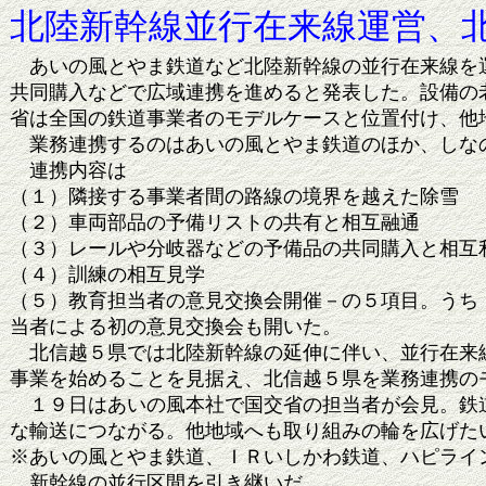
北陸新幹線並行在来線運営、
あいの風とやま鉄道など北陸新幹線の並行在来線を運
共同購入などで広域連携を進めると発表した。設備の
省は全国の鉄道事業者のモデルケースと位置付け、他
業務連携するのはあいの風とやま鉄道のほか、しな
連携内容は
（１）隣接する事業者間の路線の境界を越えた除雪
（２）車両部品の予備リストの共有と相互融通
（３）レールや分岐器などの予備品の共同購入と相互
（４）訓練の相互見学
（５）教育担当者の意見交換会開催－の５項目。うち
当者による初の意見交換会も開いた。
北信越５県では北陸新幹線の延伸に伴い、並行在来線
事業を始めることを見据え、北信越５県を業務連携の
１９日はあいの風本社で国交省の担当者が会見。鉄道
な輸送につながる。他地域へも取り組みの輪を広げた
※あいの風とやま鉄道、ＩＲいしかわ鉄道、ハピライ
新幹線の並行区間を引き継いだ。