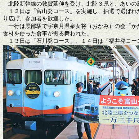
北陸新幹線の敦賀延伸を受け、北陸３県と、あいの風
１２日は「富山発コース」を実施し、抽選で選ばれた
り広げ、参加者を歓迎した。
一行は黒部駅で宇奈月温泉女将（おかみ）の会「かた
食材を使った食事が振る舞われた。
１３日は「石川発コース」、１４日は「福井発コー