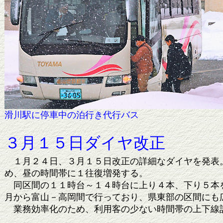
滑川駅に停車中の泊行き代行バ
３月１５日ダイヤ改正
１月２４日、３月１５日改正の詳細なダイヤを発表。
め、昼の時間帯に１往復増発する。
同区間の１１時台～１４時台に上り４本、下り５本を
月から富山－高岡間で行っており、県東部の区間にも
業務効率化のため、利用客の少ない時間帯の上下線