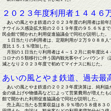
２０２３年度利用者１４４６
あいの風とやま鉄道の２０２３年度の利用者は前年度
ナウイルス感染拡大前の２０１９年度の９５.６％ま
民会館で開かれた利用促進協議会で同社が説明した。
１日当たりの利用者は、定期利用が２万９０８８人で
度比１５.１％増加した。
月別の１日当たり利用者は４～１２月に前年度比４～
コロナの５類移行に伴う国内観光客やインバウンド（
減となり２０２３年度で初めてマイナスに転じた。
あいの風とやま鉄道、過去最
あいの風とやま鉄道の２０２３年度決算は、純利益が
金の値上げや物価高などによって営業費用が増えたも
館で開かれた利用促進協議会で同社が説明した。
売上高に当たる営業収益は８.９％増の５８億８３０
円増えた。内訳は、観光客などの利用者増加分が２億