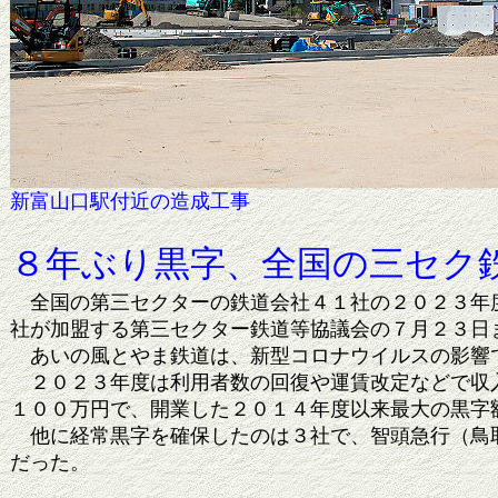
新富山口駅付近の造成工事
８年ぶり黒字、全国の三セク
全国の第三セクターの鉄道会社４１社の２０２３年度
社が加盟する第三セクター鉄道等協議会の７月２３日
あいの風とやま鉄道は、新型コロナウイルスの影響で
２０２３年度は利用者数の回復や運賃改定などで収入
１００万円で、開業した２０１４年度以来最大の黒字
他に経常黒字を確保したのは３社で、智頭急行（鳥取
だった。