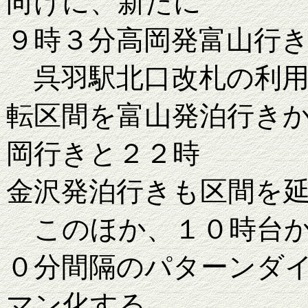
向けに、新たに
９時３分高岡発富山行
呉羽駅北口改札の利用
転区間を富山発泊行き
岡行きと２２時
金沢発泊行きも区間を
このほか、１０時台か
０分間隔のパターンダ
マン化する。