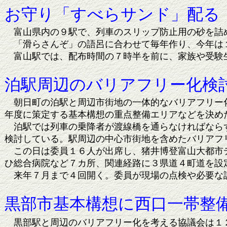
お守り「すべらサンド」配る
富山県内の９駅で、列車のスリップ防止用の砂を詰
「滑らさんぞ」の語呂に合わせて毎年作り、今年は１
富山駅では、配布時間の７時半を前に、家族や受験生
泊駅周辺のバリアフリー化検
朝日町の泊駅と周辺市街地の一体的なバリアフリー化
年度に策定する基本構想の重点整備エリアなどを決め
泊駅では列車の乗降者が渡線橋を通らなければならず
検討している。駅周辺の中心市街地を含めたバリアフ
この日は委員１６人が出席し、猪井博登富山大都市デ
ひ総合病院など７カ所、関連経路に３県道４町道を設
来年７月まで４回開く。委員が現場の点検や必要な設
黒部市基本構想に西口一帯整
黒部駅と周辺のバリアフリー化を考える協議会は１２