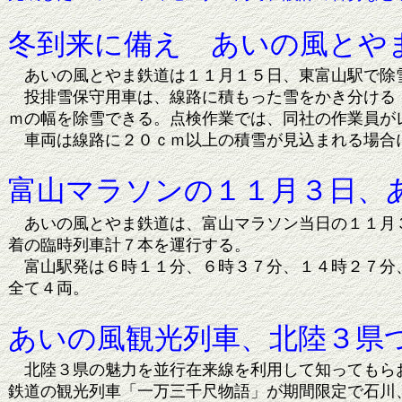
冬到来に備え あいの風とや
あいの風とやま鉄道は１１月１５日、東富山駅で除
投排雪保守用車は、線路に積もった雪をかき分ける「
ｍの幅を除雪できる。点検作業では、同社の作業員が
車両は線路に２０ｃｍ以上の積雪が見込まれる場合
富山マラソンの１１月３日、
あいの風とやま鉄道は、富山マラソン当日の１１月３
着の臨時列車計７本を運行する。
富山駅発は６時１１分、６時３７分、１４時２７分、
全て４両。
あいの風観光列車、北陸３県
北陸３県の魅力を並行在来線を利用して知ってもらお
鉄道の観光列車「一万三千尺物語」が期間限定で石川