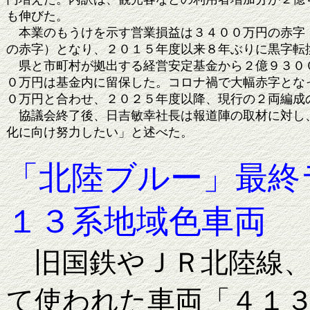
も伸びた。
本業のもうけを示す営業損益は３４００万円の赤字（
の赤字）となり、２０１５年度以来８年ぶりに黒字転
県と市町村が拠出する経営安定基金から２億９３００
０万円は基金内に留保した。コロナ禍で大幅赤字とな
０万円と合わせ、２０２５年度以降、現行の２両編成
協議会終了後、日吉敏幸社長は報道陣の取材に対し、
化に向け努力したい」と述べた。
「北陸ブルー」最終
１３系地域色車両
旧国鉄やＪＲ北陸線、
て使われた車両「４１３