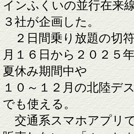
インふくいの並行在来
３社が企画した。
２日間乗り放題の切符
月１６日から２０２５
夏休み期間中や
１０～１２月の北陸デ
でも使える。
交通系スマホアプリで