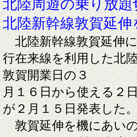
北陸周遊の乗り放題
北陸新幹線敦賀延伸
北陸新幹線敦賀延伸に
行在来線を利用した北
敦賀開業日の３
月１６日から使える２
が２月１５日発表した
敦賀延伸を機にあいの