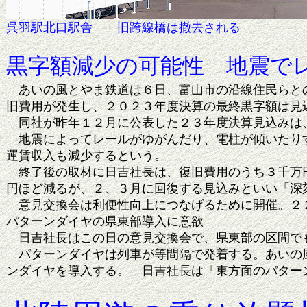
呉羽駅北口駅舎 旧跨線橋は撤去され
黒字額減少の可能性 地震で
あいの風とやま鉄道は６日、富山市の沿線住民らとの
旧費用が発生し、２０２３年度決算の最終黒字額は見
同社が昨年１２月に公表した２３年度決算見込みは
地震によってレールがゆがんだり、電柱が傾いたりす
運賃収入も減少するという。
終了後の取材に日吉社長は、復旧費用のうち３千万円
円ほど減るが、２、３月に回復する見込みといい「深
意見交換会は利便性向上につなげるために開催。２２
パターンダイヤの県東部導入に意欲
日吉社長はこの日の意見交換会で、県東部の区間で
パターンダイヤは列車が等間隔で発着する。あいの風
ンダイヤを導入する。 日吉社長は「東方面のパター