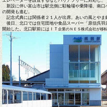
エレベーターを設置するなどバリアフリーに対応し、
新設に伴い富山市は駅北側に駐輪場や乗降場、南口へ
の開発も進む。
記念式典には関係者２１人が出席。あいの風とやま
後日、北口では住宅団地や食品スーパー「原信呉羽店
開始した。北口駅前にはＩＴ
企業のＮＥＳ株式会社が移