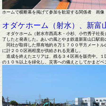
ホームで横断幕を掲げて参加を歓迎する関係者 
オダケホーム（射水）、新富
オダケホーム（射水市西高木・小杉、小竹秀子社長）
了したと発表した。あいの風とやま鉄道新富山口駅前
同社が取得した県有地約８万１７００平方メートルの
に計２００区画程度が供給される見通し。
造成を終えたエリアは、残る３４区画を販売中。１区
の１０％以上を緑化し、災害への備えとしてかまどベ