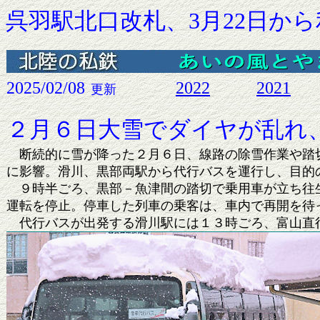
呉羽駅北口改札、3月22日か
2025/02/08
2022
2021
更新
２月６日大雪でダイヤが乱れ、
断続的に雪が降った２月６日、線路の除雪作業や踏切
に影響。滑川、黒部両駅から代行バスを運行し、目的
９時半ごろ、黒部－魚津間の踏切で乗用車が立ち往生
運転を停止。停車した列車の乗客は、車内で再開を待
代行バスが出発する滑川駅には１３時ごろ、富山直行