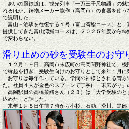
あいの風鉄道は、観光列車「一万三千尺物語」の魅力
れるほか、鋳物メーカー能作（高岡市）の食器を使う
で説明した。
富山－泊駅を往復する１号（富山湾鮨コース）と、富
提供してきた富山湾鮨コースは、２０２５年度から粋
で変わらない。
滑り止めの砂を受験生のお守
１２月１９日、高岡市末広町の高岡関野神社で、機関
で縁起を担ぎ、受験生向けのお守りとして来年１月に
お守りは毎年作っている。学問の神様とされる菅原道
た。社員４人が金色のスプーンで丁寧に「末広がり」
高岡駅員の高橋菜緒さん（２３）は「大学受験のとき
込めた」と話した。
来年１月８日午前７時から小杉、石動、滑川、黒部