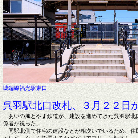
城端線福光駅東口 イメージ
呉羽駅北口改札、３月２２日
あいの風とやま鉄道が、建設を進めてきた呉羽駅北口
係者が祝った。
同駅北側で住宅の建設などが相次いでいるため、住民