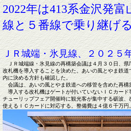
2022年は413系金沢
線と５番線で乗り継げ
ＪＲ城端・氷見線、２０２５
ＪＲ城端線・氷見線の再構築会議は４月３０日、県庁
改札機を導入することを決めた。あいの風とやま鉄道
内に決める方針も確認した。
会議は、あいの風とやま鉄道への移管を含めた再構築
導入する改札機はゲートが付いていないＩＣカード専
チューリップフェア開催時に観光客が集中する砺波、
使えるＩＣカードに対応する。整備費は４億６千万円